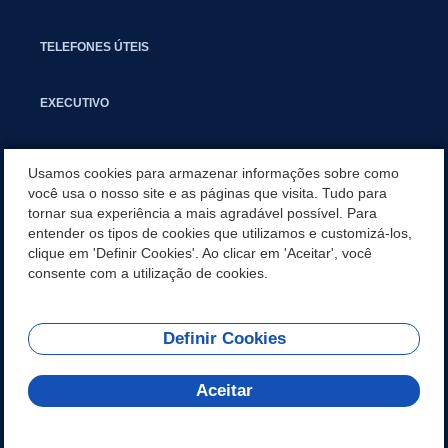
TELEFONES ÚTEIS
EXECUTIVO
NOTÍCIAS
Usamos cookies para armazenar informações sobre como
você usa o nosso site e as páginas que visita. Tudo para
tornar sua experiência a mais agradável possível. Para
APLICATIVO
entender os tipos de cookies que utilizamos e customizá-los,
clique em 'Definir Cookies'. Ao clicar em 'Aceitar', você
SECRETARIAS
consente com a utilização de cookies.
Definir Cookies
REDES SOCIAIS
Aceitar