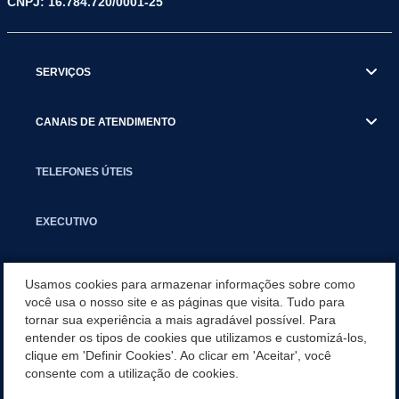
CNPJ: 16.784.720/0001-25
SERVIÇOS
CANAIS DE ATENDIMENTO
TELEFONES ÚTEIS
EXECUTIVO
NOTÍCIAS
Usamos cookies para armazenar informações sobre como
você usa o nosso site e as páginas que visita. Tudo para
tornar sua experiência a mais agradável possível. Para
APLICATIVO
entender os tipos de cookies que utilizamos e customizá-los,
clique em 'Definir Cookies'. Ao clicar em 'Aceitar', você
SECRETARIAS
consente com a utilização de cookies.