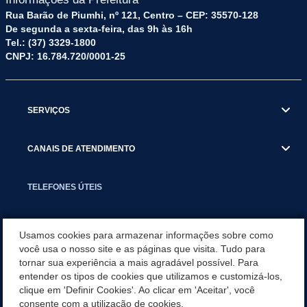
Rua Barão de Piumhi, nº 121, Centro – CEP: 35570-128
De segunda a sexta-feira, das 9h às 16h
Tel.: (37) 3329-1800
CNPJ: 16.784.720/0001-25
SERVIÇOS
CANAIS DE ATENDIMENTO
TELEFONES ÚTEIS
EXECUTIVO
Usamos cookies para armazenar informações sobre como
você usa o nosso site e as páginas que visita. Tudo para
tornar sua experiência a mais agradável possível. Para
NOTÍCIAS
entender os tipos de cookies que utilizamos e customizá-los,
clique em 'Definir Cookies'. Ao clicar em 'Aceitar', você
APLICATIVO
consente com a utilização de cookies.