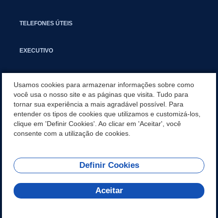
TELEFONES ÚTEIS
EXECUTIVO
NOTÍCIAS
Usamos cookies para armazenar informações sobre como
você usa o nosso site e as páginas que visita. Tudo para
tornar sua experiência a mais agradável possível. Para
APLICATIVO
entender os tipos de cookies que utilizamos e customizá-los,
clique em 'Definir Cookies'. Ao clicar em 'Aceitar', você
PARCERIAS E EMENDAS IMPOSITIVAS MUNICIPAIS
consente com a utilização de cookies.
Definir Cookies
REDES SOCIAIS
Aceitar