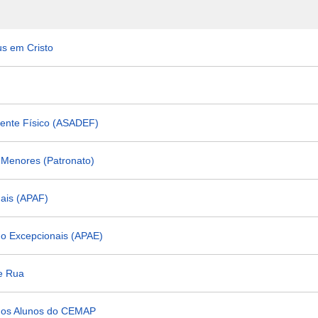
us em Cristo
ciente Físico (ASADEF)
s Menores (Patronato)
mais (APAF)
do Excepcionais (APAE)
de Rua
 dos Alunos do CEMAP