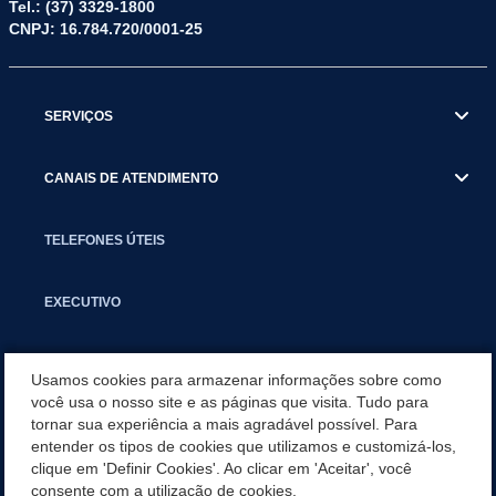
Tel.: (37) 3329-1800
CNPJ: 16.784.720/0001-25
SERVIÇOS
CANAIS DE ATENDIMENTO
TELEFONES ÚTEIS
EXECUTIVO
NOTÍCIAS
Usamos cookies para armazenar informações sobre como
você usa o nosso site e as páginas que visita. Tudo para
tornar sua experiência a mais agradável possível. Para
APLICATIVO
entender os tipos de cookies que utilizamos e customizá-los,
clique em 'Definir Cookies'. Ao clicar em 'Aceitar', você
PARCERIAS E EMENDAS IMPOSITIVAS MUNICIPAIS
consente com a utilização de cookies.