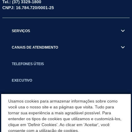
Tel.: (37) 3329-1800
CNPJ: 16.784.720/0001-25
SERVIÇOS
CANAIS DE ATENDIMENTO
TELEFONES ÚTEIS
EXECUTIVO
NOTÍCIAS
Usamos cookies para armazenar informações sobre como
você usa o nosso site e as páginas que visita. Tudo para
tornar sua experiência a mais agradável possível. Para
APLICATIVO
entender os tipos de cookies que utilizamos e customizá-los,
clique em 'Definir Cookies'. Ao clicar em 'Aceitar', você
PARCERIAS E EMENDAS IMPOSITIVAS MUNICIPAIS
consente com a utilização de cookies.