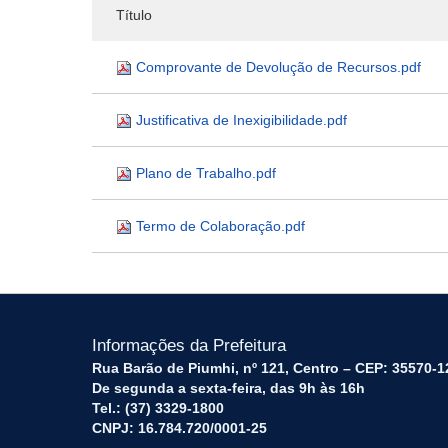
Título
Comprovante de Devolução de Recursos.pdf
Justificativa de Inexigibilidade.pdf
Plano de Trabalho.pdf
Termo de Colaboração.pdf
Informações da Prefeitura
Rua Barão de Piumhi, nº 121, Centro – CEP: 35570-1
De segunda a sexta-feira, das 9h às 16h
Tel.: (37) 3329-1800
CNPJ: 16.784.720/0001-25