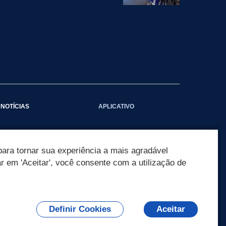
NOTÍCIAS
APLICATIVO
Galeria das Notícias
ara tornar sua experiência a mais agradável
ar em 'Aceitar', você consente com a utilização de
Definir Cookies
Aceitar