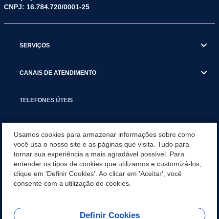
CNPJ: 16.784.720/0001-25
SERVIÇOS
CANAIS DE ATENDIMENTO
TELEFONES ÚTEIS
EXECUTIVO
Usamos cookies para armazenar informações sobre como
você usa o nosso site e as páginas que visita. Tudo para
tornar sua experiência a mais agradável possível. Para
NOTÍCIAS
entender os tipos de cookies que utilizamos e customizá-los,
clique em 'Definir Cookies'. Ao clicar em 'Aceitar', você
APLICATIVO
consente com a utilização de cookies.
Definir Cookies