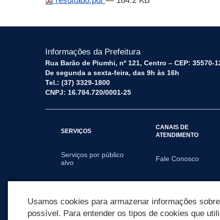
resultado.pdf
— 184.2 KB
Informações da Prefeitura
Rua Barão de Piumhi, nº 121, Centro – CEP: 35570-1
De segunda a sexta-feira, das 9h às 16h
Tel.: (37) 3329-1800
CNPJ: 16.784.720/0001-25
CANAIS DE
SERVIÇOS
ATENDIMENTO
Serviços por público
Fale Conosco
alvo
SECRETARIAS
Usamos cookies para armazenar informações sobre c
possível. Para entender os tipos de cookies que util