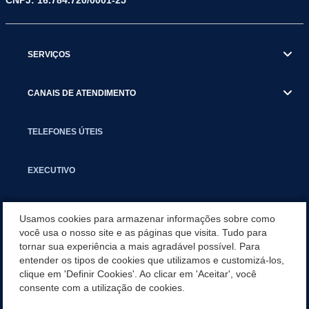
CNPJ: 16.784.720/0001-25
SERVIÇOS
CANAIS DE ATENDIMENTO
TELEFONES ÚTEIS
EXECUTIVO
NOTÍCIAS
Usamos cookies para armazenar informações sobre como
você usa o nosso site e as páginas que visita. Tudo para
tornar sua experiência a mais agradável possível. Para
APLICATIVO
entender os tipos de cookies que utilizamos e customizá-los,
clique em 'Definir Cookies'. Ao clicar em 'Aceitar', você
SECRETARIAS
consente com a utilização de cookies.