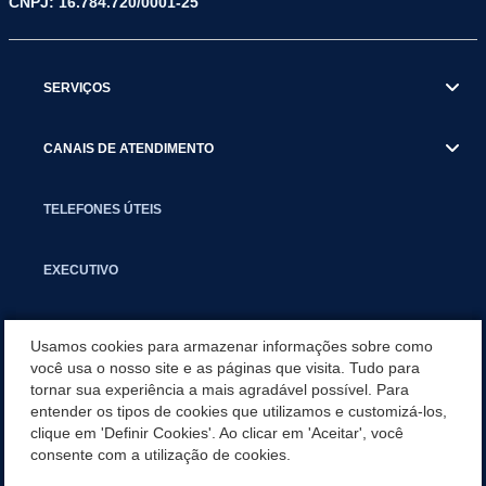
CNPJ: 16.784.720/0001-25
SERVIÇOS
CANAIS DE ATENDIMENTO
TELEFONES ÚTEIS
EXECUTIVO
NOTÍCIAS
Usamos cookies para armazenar informações sobre como
você usa o nosso site e as páginas que visita. Tudo para
tornar sua experiência a mais agradável possível. Para
APLICATIVO
entender os tipos de cookies que utilizamos e customizá-los,
clique em 'Definir Cookies'. Ao clicar em 'Aceitar', você
SECRETARIAS
consente com a utilização de cookies.