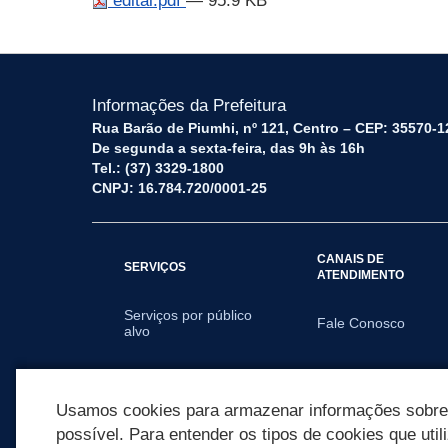
edital.pdf
— 95.9 KB
Informações da Prefeitura
Rua Barão de Piumhi, nº 121, Centro – CEP: 35570-1
De segunda a sexta-feira, das 9h às 16h
Tel.: (37) 3329-1800
CNPJ: 16.784.720/0001-25
CANAIS DE
SERVIÇOS
ATENDIMENTO
Serviços por público
Fale Conosco
alvo
SECRETARIAS
Usamos cookies para armazenar informações sobre c
possível. Para entender os tipos de cookies que util