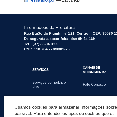
resultado.pdf
— 127.1 KB
Informações da Prefeitura
Rua Barão de Piumhi, nº 121, Centro – CEP: 35570-1
De segunda a sexta-feira, das 9h às 16h
Tel.: (37) 3329-1800
CNPJ: 16.784.720/0001-25
CANAIS DE
SERVIÇOS
ATENDIMENTO
Serviços por público
Fale Conosco
alvo
SECRETARIAS
Usamos cookies para armazenar informações sobre c
possível. Para entender os tipos de cookies que util