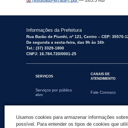
resultado-errata-I.pdf
— 265.5 KB
Informações da Prefeitura
Rua Barão de Piumhi, nº 121, Centro – CEP: 35570-1
De segunda a sexta-feira, das 9h às 16h
Tel.: (37) 3329-1800
CNPJ: 16.784.720/0001-25
CANAIS DE
SERVIÇOS
ATENDIMENTO
Serviços por público
Fale Conosco
alvo
SECRETARIAS
Usamos cookies para armazenar informações sobre c
possível. Para entender os tipos de cookies que util