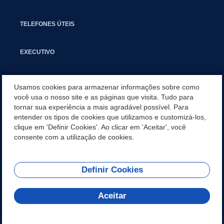
TELEFONES ÚTEIS
EXECUTIVO
NOTÍCIAS
Usamos cookies para armazenar informações sobre como
você usa o nosso site e as páginas que visita. Tudo para
tornar sua experiência a mais agradável possível. Para
APLICATIVO
entender os tipos de cookies que utilizamos e customizá-los,
clique em 'Definir Cookies'. Ao clicar em 'Aceitar', você
PARCERIAS E EMENDAS IMPOSITIVAS MUNICIPAIS
consente com a utilização de cookies.
Definir Cookies
REDES SOCIAIS
Aceitar