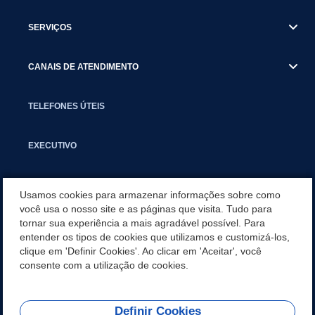
SERVIÇOS
CANAIS DE ATENDIMENTO
TELEFONES ÚTEIS
EXECUTIVO
NOTÍCIAS
Usamos cookies para armazenar informações sobre como
você usa o nosso site e as páginas que visita. Tudo para
tornar sua experiência a mais agradável possível. Para
APLICATIVO
entender os tipos de cookies que utilizamos e customizá-los,
clique em 'Definir Cookies'. Ao clicar em 'Aceitar', você
PARCERIAS E EMENDAS IMPOSITIVAS MUNICIPAIS
consente com a utilização de cookies.
Definir Cookies