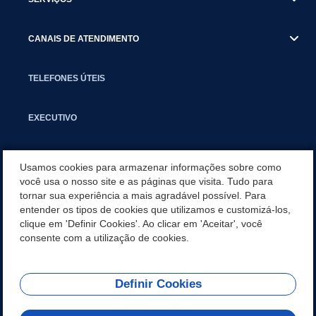
CANAIS DE ATENDIMENTO
TELEFONES ÚTEIS
EXECUTIVO
NOTÍCIAS
Usamos cookies para armazenar informações sobre como
você usa o nosso site e as páginas que visita. Tudo para
tornar sua experiência a mais agradável possível. Para
APLICATIVO
entender os tipos de cookies que utilizamos e customizá-los,
clique em 'Definir Cookies'. Ao clicar em 'Aceitar', você
PARCERIAS E EMENDAS IMPOSITIVAS MUNICIPAIS
consente com a utilização de cookies.
Definir Cookies
REDES SOCIAIS