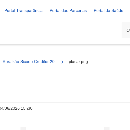
Portal Transparência
Portal das Parcerias
Portal da Saúde
Ruralzão Sicoob Credifor 2026 – Resultados dos jogos de 31 de mai
placar.png
04/06/2026 15h30