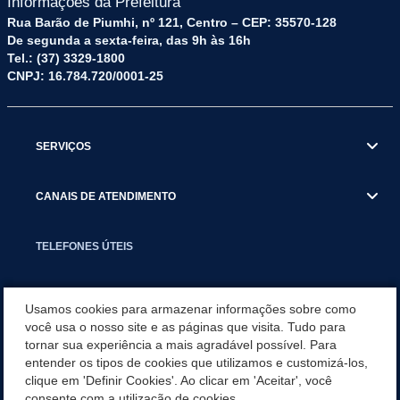
Informações da Prefeitura
Rua Barão de Piumhi, nº 121, Centro – CEP: 35570-128
De segunda a sexta-feira, das 9h às 16h
Tel.: (37) 3329-1800
CNPJ: 16.784.720/0001-25
SERVIÇOS
CANAIS DE ATENDIMENTO
TELEFONES ÚTEIS
EXECUTIVO
Usamos cookies para armazenar informações sobre como
você usa o nosso site e as páginas que visita. Tudo para
tornar sua experiência a mais agradável possível. Para
NOTÍCIAS
entender os tipos de cookies que utilizamos e customizá-los,
clique em 'Definir Cookies'. Ao clicar em 'Aceitar', você
APLICATIVO
consente com a utilização de cookies.