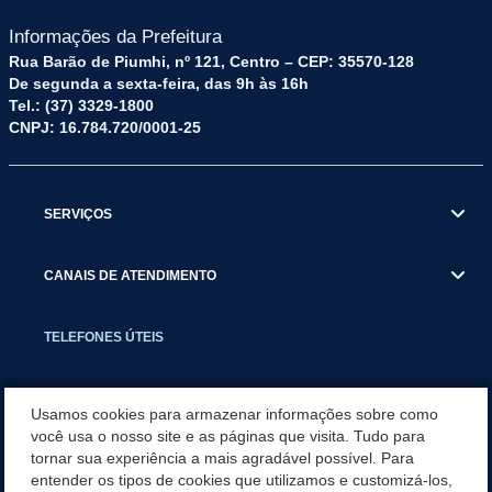
Informações da Prefeitura
Rua Barão de Piumhi, nº 121, Centro – CEP: 35570-128
De segunda a sexta-feira, das 9h às 16h
Tel.: (37) 3329-1800
CNPJ: 16.784.720/0001-25
SERVIÇOS
CANAIS DE ATENDIMENTO
TELEFONES ÚTEIS
EXECUTIVO
Usamos cookies para armazenar informações sobre como
você usa o nosso site e as páginas que visita. Tudo para
tornar sua experiência a mais agradável possível. Para
NOTÍCIAS
entender os tipos de cookies que utilizamos e customizá-los,