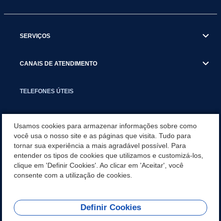
SERVIÇOS
CANAIS DE ATENDIMENTO
TELEFONES ÚTEIS
EXECUTIVO
Usamos cookies para armazenar informações sobre como
você usa o nosso site e as páginas que visita. Tudo para
tornar sua experiência a mais agradável possível. Para
NOTÍCIAS
entender os tipos de cookies que utilizamos e customizá-los,
clique em 'Definir Cookies'. Ao clicar em 'Aceitar', você
APLICATIVO
consente com a utilização de cookies.
Definir Cookies
REDES SOCIAIS