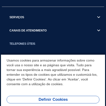
SERVIÇOS
CANAIS DE ATENDIMENTO
TELEFONES ÚTEIS
EXECUTIVO
Usamos cookies para armazenar informações sobre como
você usa o nosso site e as páginas que visita. Tudo para
tornar sua experiência a mais agradável possível. Para
NOTÍCIAS
entender os tipos de cookies que utilizamos e customizá-los,
clique em 'Definir Cookies'. Ao clicar em 'Aceitar', você
APLICATIVO
consente com a utilização de cookies.
Definir Cookies
REDES SOCIAIS