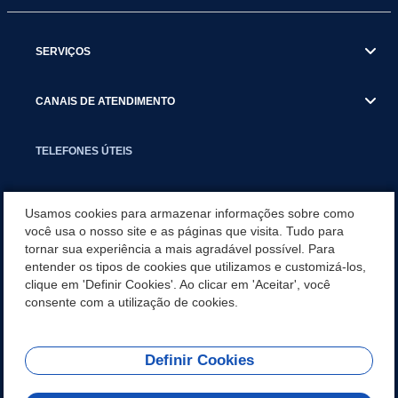
SERVIÇOS
CANAIS DE ATENDIMENTO
TELEFONES ÚTEIS
EXECUTIVO
Usamos cookies para armazenar informações sobre como
você usa o nosso site e as páginas que visita. Tudo para
tornar sua experiência a mais agradável possível. Para
NOTÍCIAS
entender os tipos de cookies que utilizamos e customizá-los,
clique em 'Definir Cookies'. Ao clicar em 'Aceitar', você
APLICATIVO
consente com a utilização de cookies.
Definir Cookies
REDES SOCIAIS