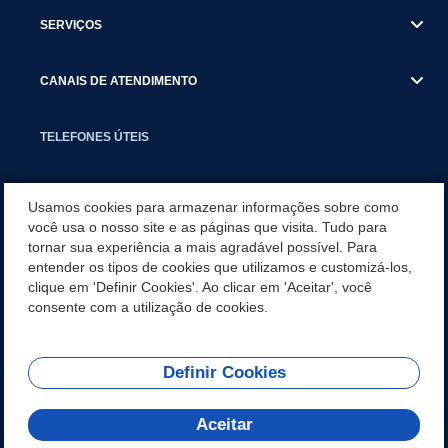
SERVIÇOS
CANAIS DE ATENDIMENTO
TELEFONES ÚTEIS
EXECUTIVO
Usamos cookies para armazenar informações sobre como
você usa o nosso site e as páginas que visita. Tudo para
tornar sua experiência a mais agradável possível. Para
NOTÍCIAS
entender os tipos de cookies que utilizamos e customizá-los,
clique em 'Definir Cookies'. Ao clicar em 'Aceitar', você
APLICATIVO
consente com a utilização de cookies.
Definir Cookies
REDES SOCIAIS
Aceitar