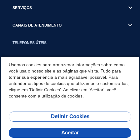
SERVIÇOS
CANAIS DE ATENDIMENTO
TELEFONES ÚTEIS
EXECUTIVO
Usamos cookies para armazenar informações sobre como
você usa o nosso site e as páginas que visita. Tudo para
tornar sua experiência a mais agradável possível. Para
NOTÍCIAS
entender os tipos de cookies que utilizamos e customizá-los,
clique em 'Definir Cookies'. Ao clicar em 'Aceitar', você
APLICATIVO
consente com a utilização de cookies.
Definir Cookies
REDES SOCIAIS
Aceitar