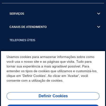
SERVIÇOS
CANAIS DE ATENDIMENTO
TELEFONES ÚTEIS
EXECUTIVO
Usamos cookies para armazenar informações sobre como
você usa o nosso site e as páginas que visita. Tudo para
tornar sua experiência a mais agradável possível. Para
NOTÍCIAS
entender os tipos de cookies que utilizamos e customizá-los,
clique em 'Definir Cookies'. Ao clicar em 'Aceitar', você
APLICATIVO
consente com a utilização de cookies.
Definir Cookies
REDES SOCIAIS