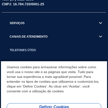
CNPJ: 16.784.720/0001-25
SERVIÇOS
CANAIS DE ATENDIMENTO
TELEFONES ÚTEIS
EXECUTIVO
Usamos cookies para armazenar informações sobre como
você usa o nosso site e as páginas que visita. Tudo para
tornar sua experiência a mais agradável possível. Para
NOTÍCIAS
entender os tipos de cookies que utilizamos e customizá-los,
clique em 'Definir Cookies'. Ao clicar em 'Aceitar', você
APLICATIVO
consente com a utilização de cookies.
Definir Cookies