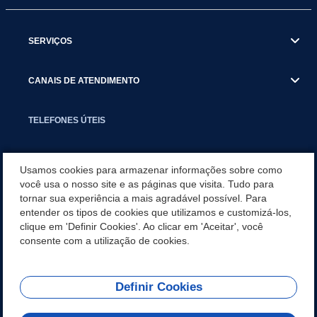
SERVIÇOS
CANAIS DE ATENDIMENTO
TELEFONES ÚTEIS
EXECUTIVO
Usamos cookies para armazenar informações sobre como
você usa o nosso site e as páginas que visita. Tudo para
tornar sua experiência a mais agradável possível. Para
NOTÍCIAS
entender os tipos de cookies que utilizamos e customizá-los,
clique em 'Definir Cookies'. Ao clicar em 'Aceitar', você
APLICATIVO
consente com a utilização de cookies.
Definir Cookies
REDES SOCIAIS