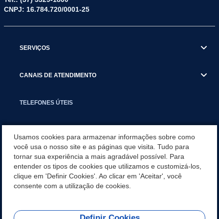
CNPJ: 16.784.720/0001-25
SERVIÇOS
CANAIS DE ATENDIMENTO
TELEFONES ÚTEIS
EXECUTIVO
Usamos cookies para armazenar informações sobre como
você usa o nosso site e as páginas que visita. Tudo para
tornar sua experiência a mais agradável possível. Para
NOTÍCIAS
entender os tipos de cookies que utilizamos e customizá-los,
clique em 'Definir Cookies'. Ao clicar em 'Aceitar', você
APLICATIVO
consente com a utilização de cookies.
Definir Cookies