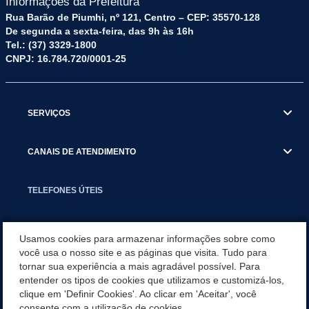
Informações da Prefeitura
Rua Barão de Piumhi, nº 121, Centro – CEP: 35570-128
De segunda a sexta-feira, das 9h às 16h
Tel.: (37) 3329-1800
CNPJ: 16.784.720/0001-25
SERVIÇOS
CANAIS DE ATENDIMENTO
TELEFONES ÚTEIS
EXECUTIVO
Usamos cookies para armazenar informações sobre como
você usa o nosso site e as páginas que visita. Tudo para
tornar sua experiência a mais agradável possível. Para
NOTÍCIAS
entender os tipos de cookies que utilizamos e customizá-los,
clique em 'Definir Cookies'. Ao clicar em 'Aceitar', você
APLICATIVO
consente com a utilização de cookies.