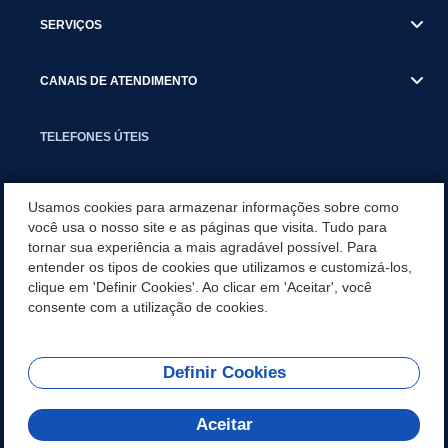
SERVIÇOS
CANAIS DE ATENDIMENTO
TELEFONES ÚTEIS
EXECUTIVO
Usamos cookies para armazenar informações sobre como
você usa o nosso site e as páginas que visita. Tudo para
tornar sua experiência a mais agradável possível. Para
NOTÍCIAS
entender os tipos de cookies que utilizamos e customizá-los,
clique em 'Definir Cookies'. Ao clicar em 'Aceitar', você
APLICATIVO
consente com a utilização de cookies.
Definir Cookies
REDES SOCIAIS
Aceitar