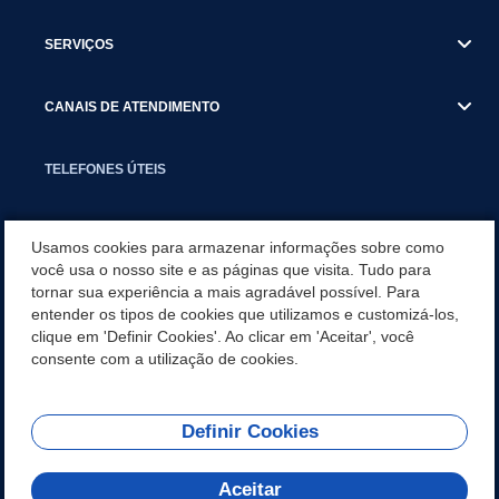
SERVIÇOS
CANAIS DE ATENDIMENTO
TELEFONES ÚTEIS
EXECUTIVO
Usamos cookies para armazenar informações sobre como
você usa o nosso site e as páginas que visita. Tudo para
tornar sua experiência a mais agradável possível. Para
NOTÍCIAS
entender os tipos de cookies que utilizamos e customizá-los,
clique em 'Definir Cookies'. Ao clicar em 'Aceitar', você
APLICATIVO
consente com a utilização de cookies.
Definir Cookies
REDES SOCIAIS
Aceitar