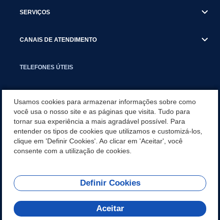
SERVIÇOS
CANAIS DE ATENDIMENTO
TELEFONES ÚTEIS
EXECUTIVO
Usamos cookies para armazenar informações sobre como
você usa o nosso site e as páginas que visita. Tudo para
tornar sua experiência a mais agradável possível. Para
NOTÍCIAS
entender os tipos de cookies que utilizamos e customizá-los,
clique em 'Definir Cookies'. Ao clicar em 'Aceitar', você
APLICATIVO
consente com a utilização de cookies.
Definir Cookies
REDES SOCIAIS
Aceitar