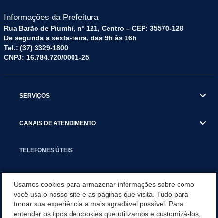
Informações da Prefeitura
Rua Barão de Piumhi, nº 121, Centro – CEP: 35570-128
De segunda a sexta-feira, das 9h às 16h
Tel.: (37) 3329-1800
CNPJ: 16.784.720/0001-25
SERVIÇOS
CANAIS DE ATENDIMENTO
TELEFONES ÚTEIS
EXECUTIVO
Usamos cookies para armazenar informações sobre como
você usa o nosso site e as páginas que visita. Tudo para
tornar sua experiência a mais agradável possível. Para
NOTÍCIAS
entender os tipos de cookies que utilizamos e customizá-los,