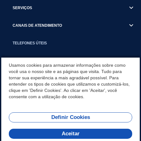
SERVIÇOS
CANAIS DE ATENDIMENTO
TELEFONES ÚTEIS
EXECUTIVO
Usamos cookies para armazenar informações sobre como
você usa o nosso site e as páginas que visita. Tudo para
tornar sua experiência a mais agradável possível. Para
NOTÍCIAS
entender os tipos de cookies que utilizamos e customizá-los,
clique em 'Definir Cookies'. Ao clicar em 'Aceitar', você
APLICATIVO
consente com a utilização de cookies.
Definir Cookies
REDES SOCIAIS
Aceitar