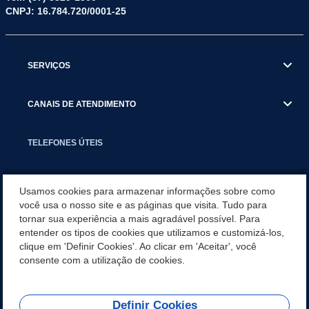
CNPJ: 16.784.720/0001-25
SERVIÇOS
CANAIS DE ATENDIMENTO
TELEFONES ÚTEIS
EXECUTIVO
Usamos cookies para armazenar informações sobre como
você usa o nosso site e as páginas que visita. Tudo para
tornar sua experiência a mais agradável possível. Para
NOTÍCIAS
entender os tipos de cookies que utilizamos e customizá-los,
clique em 'Definir Cookies'. Ao clicar em 'Aceitar', você
APLICATIVO
consente com a utilização de cookies.
Definir Cookies