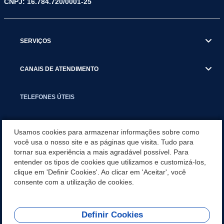
CNPJ: 16.784.720/0001-25
SERVIÇOS
CANAIS DE ATENDIMENTO
TELEFONES ÚTEIS
EXECUTIVO
Usamos cookies para armazenar informações sobre como
você usa o nosso site e as páginas que visita. Tudo para
tornar sua experiência a mais agradável possível. Para
NOTÍCIAS
entender os tipos de cookies que utilizamos e customizá-los,
clique em 'Definir Cookies'. Ao clicar em 'Aceitar', você
APLICATIVO
consente com a utilização de cookies.
Definir Cookies