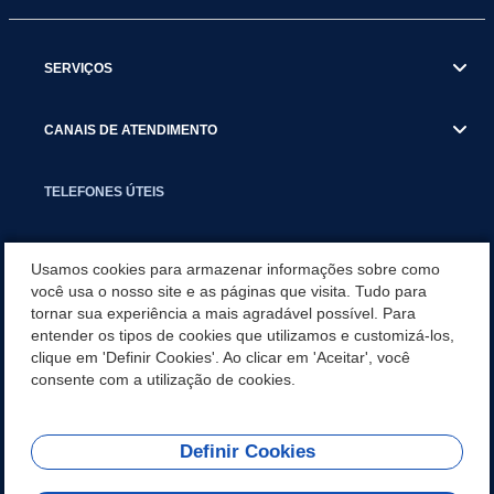
SERVIÇOS
CANAIS DE ATENDIMENTO
TELEFONES ÚTEIS
EXECUTIVO
Usamos cookies para armazenar informações sobre como
você usa o nosso site e as páginas que visita. Tudo para
tornar sua experiência a mais agradável possível. Para
NOTÍCIAS
entender os tipos de cookies que utilizamos e customizá-los,
clique em 'Definir Cookies'. Ao clicar em 'Aceitar', você
APLICATIVO
consente com a utilização de cookies.
Definir Cookies
REDES SOCIAIS