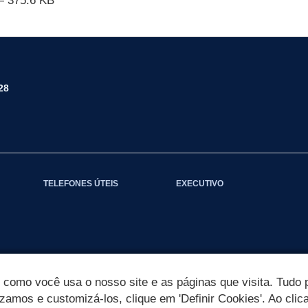
 375.6 KB
28
TELEFONES ÚTEIS
EXECUTIVO
omo você usa o nosso site e as páginas que visita. Tudo p
izamos e customizá-los, clique em 'Definir Cookies'. Ao clic