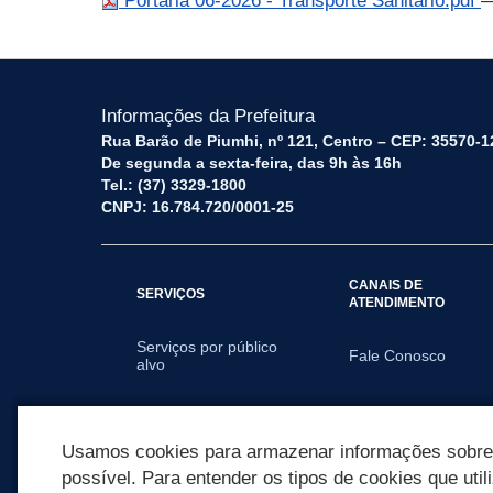
Portaria 06-2026 - Transporte Sanitário.pdf
—
Informações da Prefeitura
Rua Barão de Piumhi, nº 121, Centro – CEP: 35570-1
De segunda a sexta-feira, das 9h às 16h
Tel.: (37) 3329-1800
CNPJ: 16.784.720/0001-25
CANAIS DE
SERVIÇOS
ATENDIMENTO
Serviços por público
Fale Conosco
alvo
SECRETARIAS
Usamos cookies para armazenar informações sobre c
possível. Para entender os tipos de cookies que util