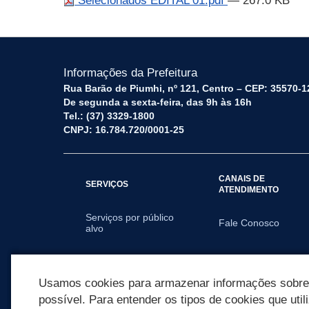
Selecionados EDITAL 01.pdf
— 267.0 KB
Informações da Prefeitura
Rua Barão de Piumhi, nº 121, Centro – CEP: 35570-1
De segunda a sexta-feira, das 9h às 16h
Tel.: (37) 3329-1800
CNPJ: 16.784.720/0001-25
CANAIS DE
SERVIÇOS
ATENDIMENTO
Serviços por público
Fale Conosco
alvo
SECRETARIAS
Usamos cookies para armazenar informações sobre c
possível. Para entender os tipos de cookies que util