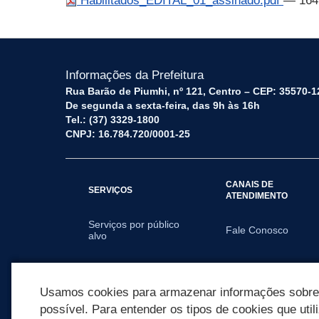
Habilitados_EDITAL_01_assinado.pdf
— 164
Informações da Prefeitura
Rua Barão de Piumhi, nº 121, Centro – CEP: 35570-1
De segunda a sexta-feira, das 9h às 16h
Tel.: (37) 3329-1800
CNPJ: 16.784.720/0001-25
CANAIS DE
SERVIÇOS
ATENDIMENTO
Serviços por público
Fale Conosco
alvo
SECRETARIAS
Usamos cookies para armazenar informações sobre c
possível. Para entender os tipos de cookies que util