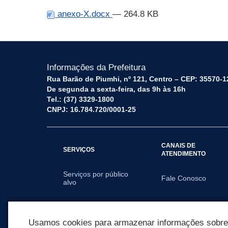
anexo-X.docx
— 264.8 KB
Informações da Prefeitura
Rua Barão de Piumhi, nº 121, Centro – CEP: 35570-1
De segunda a sexta-feira, das 9h às 16h
Tel.: (37) 3329-1800
CNPJ: 16.784.720/0001-25
CANAIS DE
SERVIÇOS
ATENDIMENTO
Serviços por público
Fale Conosco
alvo
SECRETARIAS
Usamos cookies para armazenar informações sobre c