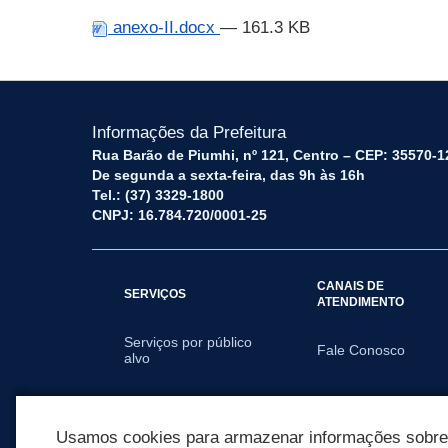
anexo-II.docx
— 161.3 KB
Informações da Prefeitura
Rua Barão de Piumhi, nº 121, Centro – CEP: 35570-1
De segunda a sexta-feira, das 9h às 16h
Tel.: (37) 3329-1800
CNPJ: 16.784.720/0001-25
CANAIS DE
SERVIÇOS
ATENDIMENTO
Serviços por público
Fale Conosco
alvo
SECRETARIAS
Usamos cookies para armazenar informações sobre c