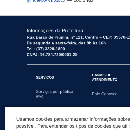
anexo-VII.docx
— 186.1 KB
Informações da Prefeitura
Rua Barão de Piumhi, nº 121, Centro – CEP: 35570-1
De segunda a sexta-feira, das 9h às 16h
Tel.: (37) 3329-1800
CNPJ: 16.784.720/0001-25
CANAIS DE
SERVIÇOS
ATENDIMENTO
Serviços por público
Fale Conosco
alvo
SECRETARIAS
Usamos cookies para armazenar informações sobre c
possível. Para entender os tipos de cookies que util