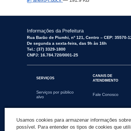
anexo-I.docx
— 191.9 KB
Informações da Prefeitura
Rua Barão de Piumhi, nº 121, Centro – CEP: 35570-1
De segunda a sexta-feira, das 9h às 16h
Tel.: (37) 3329-1800
CNPJ: 16.784.720/0001-25
CANAIS DE
SERVIÇOS
ATENDIMENTO
Serviços por público
Fale Conosco
alvo
SECRETARIAS
Usamos cookies para armazenar informações sobre c
possível. Para entender os tipos de cookies que util