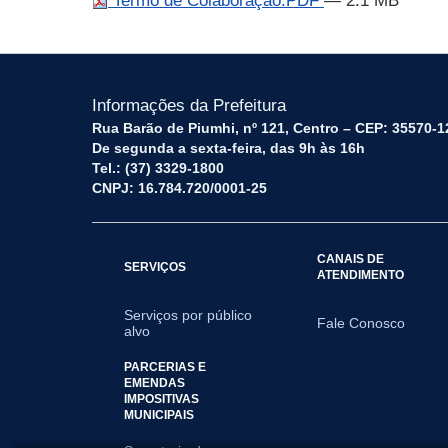
Termo de Colaboração.PDF
— 2.1 MB
Informações da Prefeitura
Rua Barão de Piumhi, nº 121, Centro – CEP: 35570-1
De segunda a sexta-feira, das 9h às 16h
Tel.: (37) 3329-1800
CNPJ: 16.784.720/0001-25
CANAIS DE
SERVIÇOS
ATENDIMENTO
Serviços por público
Fale Conosco
alvo
PARCERIAS E
EMENDAS
IMPOSITIVAS
MUNICIPAIS