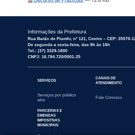
Decurso de Prazo.pdf
— 72.8 KB
Informações da Prefeitura
Rua Barão de Piumhi, nº 121, Centro – CEP: 35570-1
De segunda a sexta-feira, das 9h às 16h
Tel.: (37) 3329-1800
CNPJ: 16.784.720/0001-25
CANAIS DE
SERVIÇOS
ATENDIMENTO
Serviços por público
Fale Conosco
alvo
PARCERIAS E
EMENDAS
IMPOSITIVAS
MUNICIPAIS