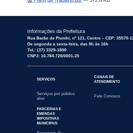
Plano de Trabalho.pdf
— 372.8 KB
Informações da Prefeitura
Rua Barão de Piumhi, nº 121, Centro – CEP: 35570-1
De segunda a sexta-feira, das 9h às 16h
Tel.: (37) 3329-1800
CNPJ: 16.784.720/0001-25
CANAIS DE
SERVIÇOS
ATENDIMENTO
Serviços por público
Fale Conosco
alvo
PARCERIAS E
EMENDAS
IMPOSITIVAS
MUNICIPAIS
Secretaria de